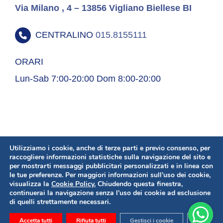
Via Milano , 4 – 13856 Vigliano Biellese BI
CENTRALINO
015.8155111
ORARI
Lun-Sab 7:00-20:00 Dom 8:00-20:00
Utilizziamo i cookie, anche di terze parti e previo consenso, per
raccogliere informazioni statistiche sulla navigazione del sito e
per mostrarti messaggi pubblicitari personalizzati e in linea con
le tue preferenze. Per maggiori informazioni sull’uso dei cookie,
Copyright 2020 © GS S.p.A. | Partita IVA 02924950963 |
Condizioni
visualizza la
Cookie Policy
.
Chiudendo questa finestra,
generali
|
Privacy
continuerai la navigazione senza l'uso dei cookie ad esclusione
di quelli strettamente necessari.
Facebook
Close GD
Accetta tutti
Rifiuta tutti
Gestisci i cookie