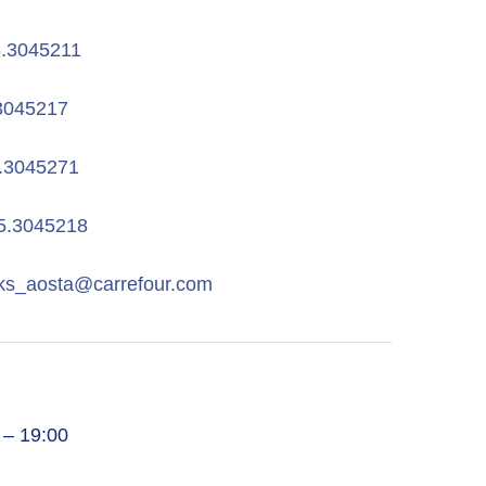
.3045211
3045217
.3045271
5.3045218
ocks_aosta@carrefour.com
 – 19:00