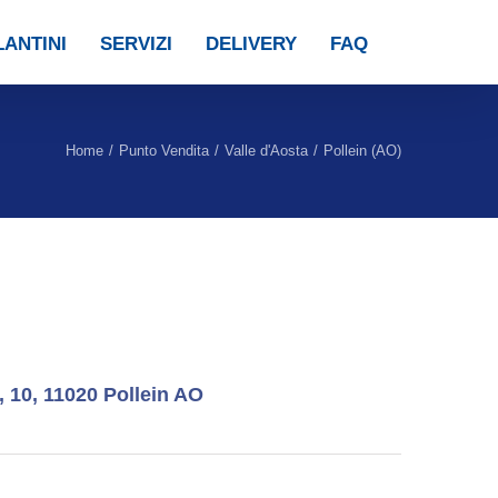
ANTINI
SERVIZI
DELIVERY
FAQ
Home
/
Punto Vendita
/
Valle d'Aosta
/
Pollein (AO)
)
, 10, 11020 Pollein AO